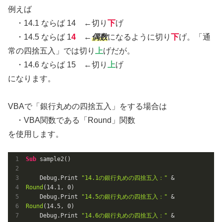
例えば
・14.1 ならば 14 ←切り
下
げ
・14.5 ならば 1
4
←
偶数
になるように切り
下
げ。「通
常の四捨五入」では切り
上
げだが。
・14.6 ならば 15 ←切り
上
げ
になります。
VBAで「銀行丸めの四捨五入」をする場合は
・VBA関数である「Round」関数
を使用します。
Sub
 sample2()

    Debug.Print 
"14.1の銀行丸めの四捨五入："
 & 
Round
(
14.1
, 
0
)

    Debug.Print 
"14.5の銀行丸めの四捨五入："
 & 
Round
(
14.5
, 
0
)

    Debug.Print 
"14.6の銀行丸めの四捨五入："
 & 