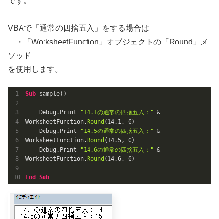
です。
VBAで「通常の四捨五入」をする場合は
・「WorksheetFunction」オブジェクトの「Round」メ
ソッド
を使用します。
Sub
 sample()

    Debug.Print 
"14.1の通常の四捨五入："
 & 
WorksheetFunction.
Round
(
14.1
, 
0
)

    Debug.Print 
"14.5の通常の四捨五入："
 & 
WorksheetFunction.
Round
(
14.5
, 
0
)

    Debug.Print 
"14.6の通常の四捨五入："
 & 
WorksheetFunction.
Round
(
14.6
, 
0
)

End
Sub