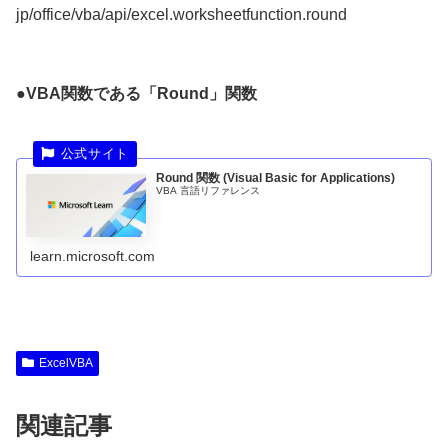
jp/office/vba/api/excel.worksheetfunction.round
●VBA関数である「Round」関数
Round 関数 (Visual Basic for Applications)
VBA 言語リファレンス
learn.microsoft.com
ExcelVBA
関連記事