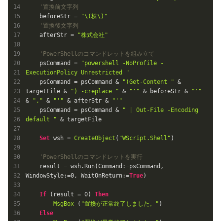
'置換前文字列
    beforeStr = 
"\(株\)"
'置換後文字列
    afterStr = 
"株式会社"
'PowerShellのコマンドレットを組み立て
    psCommand = 
"powershell -NoProfile -
ExecutionPolicy Unrestricted "
    psCommand = psCommand & 
"(Get-Content "
 & 
targetFile & 
") -creplace "
 & 
"'"
 & beforeStr & 
"'"
& 
","
 & 
"'"
 & afterStr & 
"'"
    psCommand = psCommand & 
" | Out-File -Encoding 
default "
 & targetFile

Set
 wsh = 
CreateObject
(
"WScript.Shell"
)

'PowerShellのコマンドレットを実行
    result = wsh.Run(Command:=psCommand, 
WindowStyle:=
0
, WaitOnReturn:=
True
)

If
 (result = 
0
) 
Then
MsgBox
 (
"置換が正常終了しました。"
)

Else