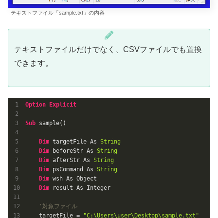
テキストファイル「sample.txt」の内容
テキストファイルだけでなく、CSVファイルでも置換
できます。
Option
Explicit
Sub
 sample()

Dim
 targetFile As 
String
Dim
 beforeStr As 
String
Dim
 afterStr As 
String
Dim
 psCommand As 
String
Dim
 wsh As Object

Dim
 result As Integer

'対象ファイル
    targetFile = 
"C:\Users\user\Desktop\sample.txt"