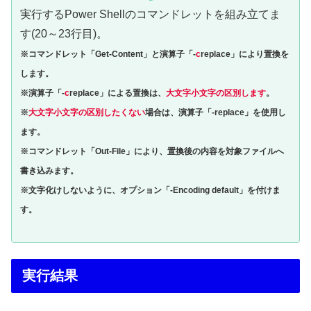
実行するPower Shellのコマンドレットを組み立てま
す(20～23行目)。
※コマンドレット「Get-Content」と
演算子「-
c
replace」
により置換を
します。
※演算子
「-
c
replace」
による置換は、
大文字小文字の区別します
。
※
大文字小文字の区別したくない
場合は、
演算子「-replace」
を使用し
ます。
※コマンドレット「Out-File」により、置換後の内容を対象ファイルへ
書き込みます。
※文字化けしないように、オプション「-Encoding default」を付けま
す。
実行結果