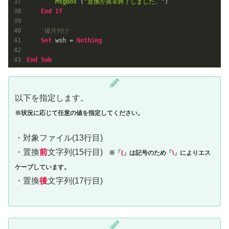
MsgBox
 (
"置換が異常終了しました。"
)

End
If
'後片付け
Set
 wsh = 
Nothing
End
Sub
以下を指定します。
※状況に応じて任意の値を指定してください。
・対象ファイル(13行目)
・置換
前
文字列(15行目)
※「
(
」は記号のため「
\
」
により
エス
ケープしています。
・置換
後
文字列(17行目)