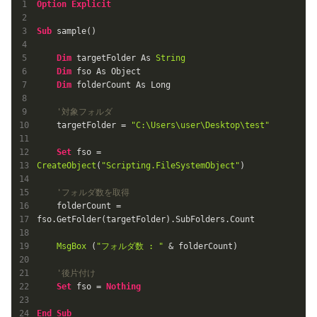
Option
Explicit
Sub
 sample()

Dim
 targetFolder As 
String
Dim
 fso As Object

Dim
 folderCount As Long

'対象フォルダ
    targetFolder = 
"C:\Users\user\Desktop\test"
Set
 fso = 
CreateObject
(
"Scripting.FileSystemObject"
)

'フォルダ数を取得
    folderCount = 
fso.GetFolder(targetFolder).SubFolders.Count

MsgBox
 (
"フォルダ数 : "
 & folderCount)

'後片付け
Set
 fso = 
Nothing
End
Sub