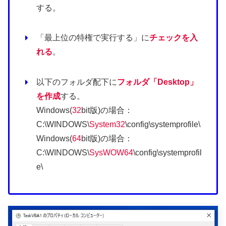
する。
「最上位の特権で実行する」に
チェックを入
れる
。
以下のフォルダ配下に
フォルダ「Desktop」
を作成
する。
Windows(
32
bit版)の場合：
C:\WINDOWS\
System
32
\config\systemprofile\
Windows(
64
bit版)の場合：
C:\WINDOWS\
Sys
WOW64
\config\systemprofil
e\