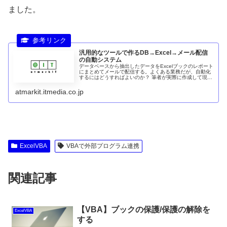
ました。
汎用的なツールで作るDB→Excel→メール配信
の自動システム
データベースから抽出したデータをExcelブックのレポート
にまとめてメールで配信する。よくある業務だが、自動化
するにはどうすればよいのか？ 筆者が実際に作成して現在
も運用中のシステムを例に、幅広く応用しやすい汎用的な
ツールによる自動化手法を...
atmarkit.itmedia.co.jp
ExcelVBA
VBAで外部プログラム連携
関連記事
【VBA】ブックの保護/保護の解除を
ExcelVBA
する