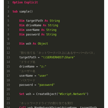
Option
Explicit
Sub
 sample()

Dim
 targetPath 
As
String
Dim
 driveName 
As
String
Dim
 userName 
As
String
Dim
 password 
As
String
Dim
 wsh 
As
Object
'割り当てる「ネットワークパス上にあるサーバーのパス」
    targetPath = 
"\\SERVERHOST\Share"
'ドライブ名
    driveName = 
"z:"
'ユーザー名
    userName = 
"user"
'パスワード
    password = 
"password"
Set
 wsh = CreateObject(
"WScript.Network"
)

'ネットワークドライブの割り当てを実行
Call
 wsh.MapNetworkDrive(driveName, targetPath, 