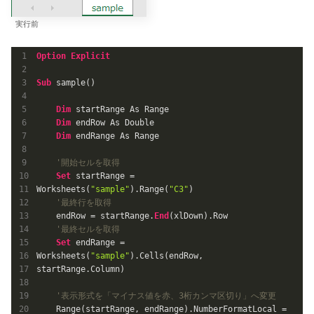
実行前
Option
Explicit
Sub
 sample()

Dim
 startRange As Range

Dim
 endRow As Double

Dim
 endRange As Range

'開始セルを取得
Set
 startRange = 
Worksheets(
"sample"
).Range(
"C3"
)

'最終行を取得
    endRow = startRange.
End
(xlDown).Row

'最終セルを取得
Set
 endRange = 
Worksheets(
"sample"
).Cells(endRow, 
startRange.Column)

'表示形式を「マイナス値を赤、3桁カンマ区切り」へ変更
    Range(startRange, endRange).NumberFormatLocal = 