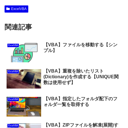
ExcelVBA
関連記事
【VBA】ファイルを移動する【シン
ExcelVBA
プル】
【VBA】重複を除いたリスト
ExcelVBA
(Dictionary)を作成する【UNIQUE関
数は使用せず】
【VBA】指定したフォルダ配下のフ
ExcelVBA
ォルダ一覧を取得する
【VBA】ZIPファイルを解凍(展開)す
ExcelVBA