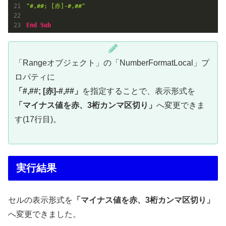
"#,##; [赤]-#,##"
End
Sub
「Rangeオブジェクト」の「NumberFormatLocal」プ
ロパティに
「#,##; [赤]-#,##」
を指定することで、表示形式を
「マイナス値を赤、3桁カンマ区切り」
へ変更できま
す(17行目)。
実行結果
セルの表示形式を
「
マイナス値を赤、3桁カンマ区切り
」
へ変更できました。