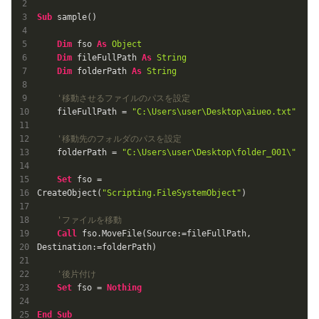
Sub
 sample()

Dim
 fso 
As
Object
Dim
 fileFullPath 
As
String
Dim
 folderPath 
As
String
'移動させるファイルのパスを設定
    fileFullPath = 
"C:\Users\user\Desktop\aiueo.txt"
'移動先のフォルダのパスを設定
    folderPath = 
"C:\Users\user\Desktop\folder_001\"
Set
 fso = 
CreateObject(
"Scripting.FileSystemObject"
)

'ファイルを移動
Call
 fso.MoveFile(Source:=fileFullPath, 
Destination:=folderPath)

'後片付け
Set
 fso = 
Nothing
End
Sub