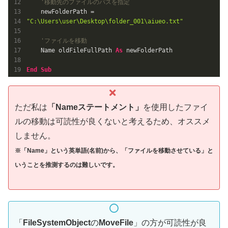
'移動先のファイルのパスを指定
    newFolderPath = 
"C:\Users\user\Desktop\folder_001\aiueo.txt"
'ファイルを移動
    Name oldFileFullPath 
As
 newFolderPath

End
Sub
ただ私は
「Nameステートメント」
を使用したファイ
ルの移動は可読性が良くないと考えるため、オススメ
しません。
※「Name」という英単語(名前)から、「ファイルを移動させている」
と
いうことを推測するのは難しいです。
「
FileSystemObject
の
MoveFile
」の方が可読性が良