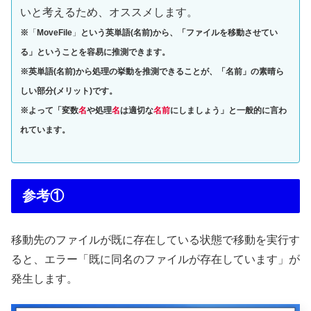
いと考えるため、オススメします。
※
「
MoveFile
」
という英単語
(名前)
から、「
ファイルを移動させてい
る
」
ということを
容易に推測できます。
※英単語(名前)から処理の挙動を推測できることが、「名前」の素晴ら
しい部分(メリット)です。
※よって「変数
名
や処理
名
は適切な
名前
にしましょう」と一般的に言わ
れています。
参考①
移動先のファイルが既に存在している状態で移動を実行す
ると、エラー「既に同名のファイルが存在しています」が
発生します。