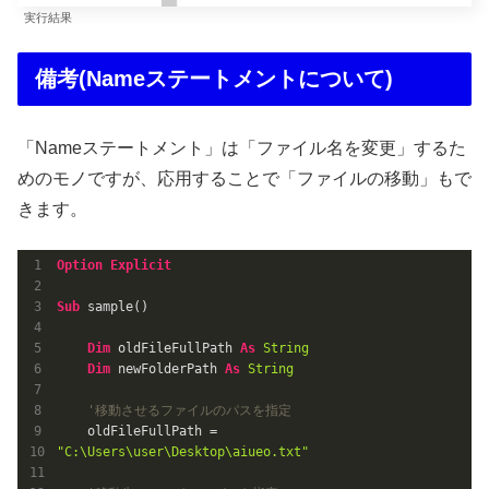
実行結果
備考(Nameステートメントについて)
「Nameステートメント」は「ファイル名を変更」するた
めのモノですが、応用することで「ファイルの移動」もで
きます。
Option
Explicit
Sub
 sample()

Dim
 oldFileFullPath 
As
String
Dim
 newFolderPath 
As
String
'移動させるファイルのパスを指定
    oldFileFullPath = 
"C:\Users\user\Desktop\aiueo.txt"