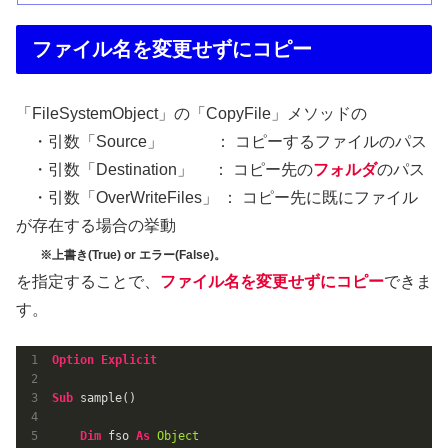
ファイル名を変更せずにコピー
「FileSystemObject」の「CopyFile」メソッドの
・引数「Source」 ： コピーするファイルのパス
・引数「Destination」 ： コピー先の
フォルダ
のパス
・引数「OverWriteFiles」 ： コピー先に既にファイル
が存在する場合の挙動
※上書き(True) or エラー(False)
。
を指定することで、
ファイル名を変更せずにコピー
できま
す。
Option
Explicit
Sub
 sample()

Dim
 fso 
As
Object