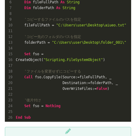
Dim
 fileFullPath 
As
String
Dim
 folderPath 
As
String
'コピーするファイルのパスを指定
    fileFullPath = 
"C:\Users\user\Desktop\aiueo.txt"
'コピー先のフォルダのパスを指定
    folderPath = 
"C:\Users\user\Desktop\folder_001\"
Set
 fso = 
CreateObject(
"Scripting.FileSystemObject"
)

'ファイルを変更せずにコピーする
Call
 fso.CopyFile(Source:=fileFullPath, _

                      Destination:=folderPath, _

                      OverWriteFiles:=
False
)

'後片付け
Set
 fso = 
Nothing
End
Sub