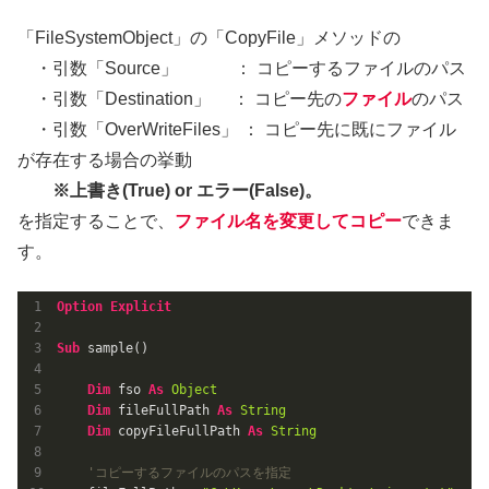
「FileSystemObject」の「CopyFile」メソッドの
・引数「Source」 ： コピーするファイルのパス
・引数「Destination」 ： コピー先の
ファイル
のパス
・引数「OverWriteFiles」 ： コピー先に既にファイル
が存在する場合の挙動
※上書き(True) or エラー(False)。
を指定することで、
ファイル名を変更してコピー
できま
す。
Option
Explicit
Sub
 sample()

Dim
 fso 
As
Object
Dim
 fileFullPath 
As
String
Dim
 copyFileFullPath 
As
String
'コピーするファイルのパスを指定