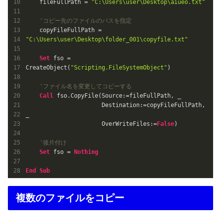
    fileFullPath = 
"C:\Users\user\Desktop\aiueo.txt"
'コピー先のファイルのパスを指定
    copyFileFullPath = 
"C:\Users\user\Desktop\folder_001\copyfile.txt"
Set
 fso = 
CreateObject(
"Scripting.FileSystemObject"
)

'ファイル名を変更してコピーする
Call
 fso.CopyFile(Source:=fileFullPath, _

                      Destination:=copyFileFullPath, 
_

                      OverWriteFiles:=
False
)

'後片付け
Set
 fso = 
Nothing
End
Sub
複数のファイルをコピー